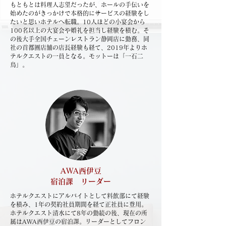
もともとは料理人志望だったが、ホールの手伝いを
始めたのがきっかけで本格的にサービスの経験をし
たいと思いホテルへ転職。10人ほどの小宴会から
100名以上の大宴会や婚礼を担当し経験を積む。そ
の後大手全国チェーンレストラン静岡店に勤務、同
社の首都圏店舗の店長経験も経て、2019年よりホ
テルクエストの一員となる。モットーは「一石二
鳥」。
AWA西伊豆
​宿泊課 リーダー
ホテルクエストにアルバイトとして料飲部にて経験
を積み、1年の契約社員期間を経て正社員に登用。
ホテルクエスト清水にて8年の勤続の後、現在の所
属はAWA西伊豆の宿泊課。リーダーとしてフロン