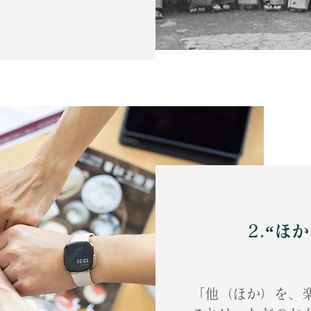
2.“ほ
「他（ほか）を、