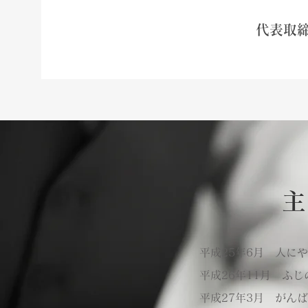
代表取
主
平成25年6月
人にや
平成26年11月
ふじ
平成27年3月
がんば