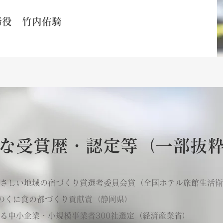
締役 竹内佑騎
な受賞歴・認定等（一部抜
さしい地域の宿づくり賞選考委員会賞（全国ホテル旅館生活衛
のくに食の都づくり貢献賞（静岡県）
る中小企業・小規模事業者300社選定（経済産業省）